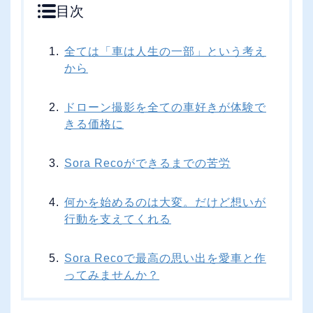
目次
C
L
O
S
E
全ては「車は人生の一部」という考え
から
ドローン撮影を全ての車好きが体験で
きる価格に
Sora Recoができるまでの苦労
何かを始めるのは大変。だけど想いが
行動を支えてくれる
Sora Recoで最高の思い出を愛車と作
ってみませんか？